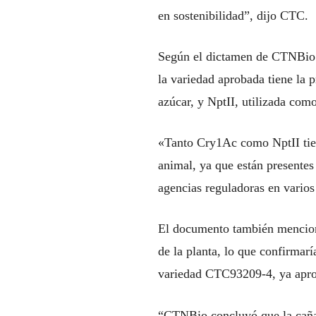
en sostenibilidad”, dijo CTC.
Según el dictamen de CTNBio y
la variedad aprobada tiene la 
azúcar, y NptII, utilizada co
«Tanto Cry1Ac como NptII tien
animal, ya que están presente
agencias reguladoras en vario
El documento también menciona
de la planta, lo que confirmarí
variedad CTC93209-4, ya aprob
“CTNBio concluyó que la caña