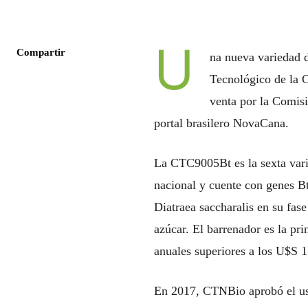
U
Compartir
na nueva variedad d
Tecnológico de la 
venta por la Comis
portal brasilero NovaCana.
La CTC9005Bt es la sexta vari
nacional y cuente con genes Bt 
Diatraea saccharalis en su fas
azúcar. El barrenador es la pr
anuales superiores a los U$S 1
En 2017, CTNBio aprobó el us