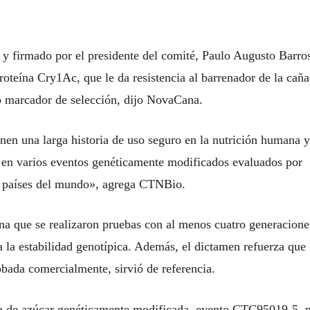
 firmado por el presidente del comité, Paulo Augusto Barro
proteína Cry1Ac, que le da resistencia al barrenador de la caña
mo marcador de selección, dijo NovaCana.
en una larga historia de uso seguro en la nutrición humana 
s en varios eventos genéticamente modificados evaluados por
s países del mundo», agrega CTNBio.
 que se realizaron pruebas con al menos cuatro generacione
a la estabilidad genotípica. Además, el dictamen refuerza que 
ada comercialmente, sirvió de referencia.
 de azúcar genéticamente modificada, evento CTC95019-5, 