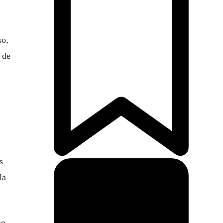
so,
 de
y
s
la
no