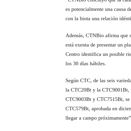
es potencialmente una causa d
con la biota una relación idén
Además, CTNBio afirma que no 
está exenta de presentar un pl
Centro identifica un posible r
los 30 días hábiles.
Según CTC, de las seis varied
la CTC20Bt y la CTC9001Bt, ya
CTC9003Bt y CTC7515Bt, se es
CTC579Bt, aprobada en diciem
llegar a campo próximamente”